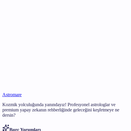
Sınırda (Cusp) Doğmak Ne Demektir?
Bir 'cusp' üzerinde doğmak, doğum tarihinizin iki burç arasındaki
geçişe çok yakın olmasıdır. Teknik olarak tek bir burca sahip olsanız
da, komşu burcun özelliklerini de hissedebilirsiniz.
Burç Yorumları Ne Kadar Doğru?
Güneş burçları genel bir arketip sunsa da, tam bir astrolojik profil
son derece kişiseldir. Birçok kişi astrolojinin insan dinamiklerini
anlama konusunda güçlü bir ayna sunduğuna inanır.
Astromare
Kozmik yolculuğunda yanındayız! Profesyonel astrologlar ve
premium yapay zekanın rehberliğinde geleceğini keşfetmeye ne
dersin?
Burç Yorumları