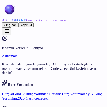
ASTRO
MARE
Günlük Astroloji Rehberin
Giriş Yap
Kayıt Ol
Kozmik Veriler Yükleniyor...
Astromare
Kozmik yolculuğunda yanındayız! Profesyonel astrologlar ve
premium yapay zekanın rehberliğinde geleceğini keşfetmeye ne
dersin?
Burç Yorumları
Burçlar
Günlük Burç Yorumları
Haftalık Burç Yorumları
Aylık Burç
Yorumları
2026 Nasıl Geçecek?