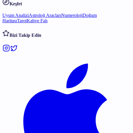
Keşfet
Uyum Analizi
Astroloji Araçları
Numeroloji
Doğum
Haritası
Tarot
Kahve Falı
Bizi Takip Edin