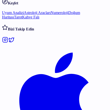
Keşfet
Uyum Analizi
Astroloji Araçları
Numeroloji
Doğum
Haritası
Tarot
Kahve Falı
Bizi Takip Edin