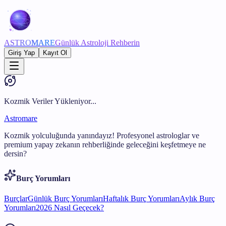
ASTRO
MARE
Günlük Astroloji Rehberin
Giriş Yap
Kayıt Ol
Kozmik Veriler Yükleniyor...
Astromare
Kozmik yolculuğunda yanındayız! Profesyonel astrologlar ve
premium yapay zekanın rehberliğinde geleceğini keşfetmeye ne
dersin?
Burç Yorumları
Burçlar
Günlük Burç Yorumları
Haftalık Burç Yorumları
Aylık Burç
Yorumları
2026 Nasıl Geçecek?