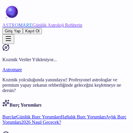
ASTRO
MARE
Günlük Astroloji Rehberin
Giriş Yap
Kayıt Ol
Kozmik Veriler Yükleniyor...
Astromare
Kozmik yolculuğunda yanındayız! Profesyonel astrologlar ve
premium yapay zekanın rehberliğinde geleceğini keşfetmeye ne
dersin?
Burç Yorumları
Burçlar
Günlük Burç Yorumları
Haftalık Burç Yorumları
Aylık Burç
Yorumları
2026 Nasıl Geçecek?