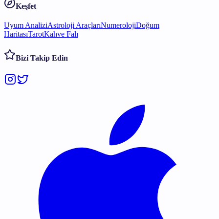
Keşfet
Uyum Analizi
Astroloji Araçları
Numeroloji
Doğum
Haritası
Tarot
Kahve Falı
Bizi Takip Edin