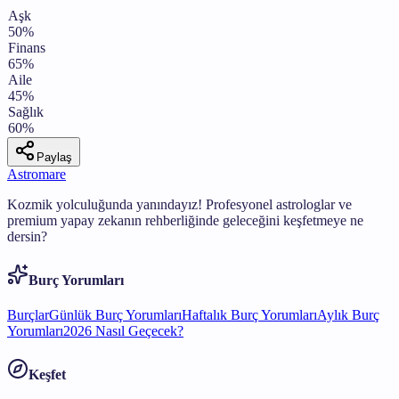
Aşk
50
%
Finans
65
%
Aile
45
%
Sağlık
60
%
Paylaş
Astromare
Kozmik yolculuğunda yanındayız! Profesyonel astrologlar ve
premium yapay zekanın rehberliğinde geleceğini keşfetmeye ne
dersin?
Burç Yorumları
Burçlar
Günlük Burç Yorumları
Haftalık Burç Yorumları
Aylık Burç
Yorumları
2026 Nasıl Geçecek?
Keşfet