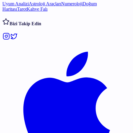
Uyum Analizi
Astroloji Araçları
Numeroloji
Doğum
Haritası
Tarot
Kahve Falı
Bizi Takip Edin