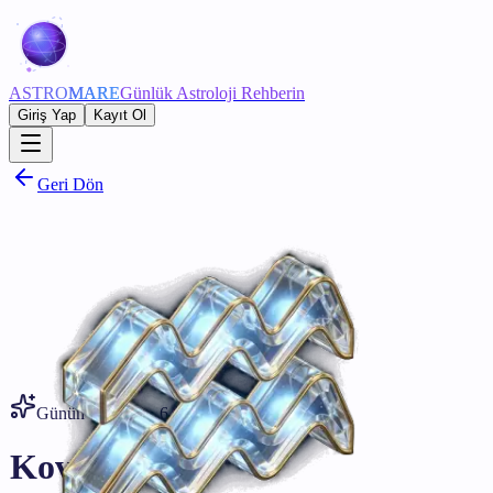
ASTRO
MARE
Günlük Astroloji Rehberin
Giriş Yap
Kayıt Ol
Geri Dön
Günün Yorumu • 6 Ağustos
Kova