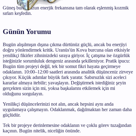
Güneş burcunuzun enerjik frekansına tam olarak eşlenmiş kozmik
sırları keşfedin.
Günün Yorumu
Bugün alışılmışın dışına çıkma dürtünüz güçlü, ancak bu enerjiyi
doğru yönlendirmek kritik. Uranüs'ün Kova burcuna olan etkisiyle
yenilikçi fikirler zihninizdeki sıraya giriyor. İç çatışma ise özgürlük
isteğinizle sorumluluk dengeniz arasında şekilleniyor. Pratik ipucu:
Bugün tüm projeyi değil, tek bir somut fikri hayata geçirmeye
odaklanın. 10:00–12:00 saatleri arasında analitik düşünceniz zirveye
çıkıyor. Küçük adımlar büyük fark yaratır. Sabırsızlık sizi aceleci
kararlar almaya itebilir; yavaşlayın. Değiştirmek istediğiniz şeyin
gerçekten sizin için mi, yoksa başkalarını etkilemek için mi
olduğunu sorgulayın.
Yenilikçi düşüncelerinizi not alın, ancak hepsini aynı anda
uygulamaya çalışmayın. Odaklanmak, dağılmaktan her zaman daha
güçlüdür.
Tek bir projeye derinlemesine odaklanın ve çoklu görev tuzağından
kaçının. Bugün nitelik, niceliğin önünde.