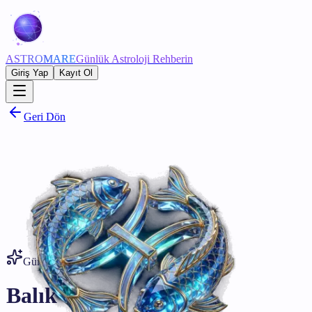
ASTRO
MARE
Günlük Astroloji Rehberin
Giriş Yap
Kayıt Ol
Geri Dön
Günün Yorumu • 9 Ağustos
Balık