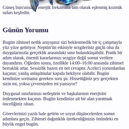
Güneş burcunuzun enerjik frekansına tam olarak eşlenmiş kozmik
sırları keşfedin.
Günün Yorumu
Bugün zihinsel netlik arayışınız sizi beklenmedik bir iç çatışmayla
yüz yüze getiriyor. Neptün'ün etkisiyle sezgileriniz güçlü olsa da
duygularınızla gerçeklik arasındaki sınır bulanıklaşabilir. Pratik bir
adım olarak, önemli kararlarınızı sezgiye değil somut verilere
dayandırın. Öğleden sonra, özellikle 14:00–16:00 arasında zihinsel
berraklık artar. Sessizlik bazen en net cevaptır. Aceleci yorumlardan
kaçının; yanlış anlaşılmalar kapıda bekliyor olabilir. Bugün
kendinize sormanız gereken soru şu: Hissettiğiniz şey gerçekten
sizin mi, yoksa çevrenizden mi yansıyor?
Duygusal sınırlarınızı netleştirin ve başkalarının enerjisini
üstlenmekten kaçının. Bugün kendinize ait bir alan yaratmak
önceliğiniz olsun.
Görevlerinizi yazılı hale getirin ve soyut düşüncelerden somut
adımlara geçin. Zihinsel dağınıklık üretkenliğinizin önündeki en
büyük engel bugün.