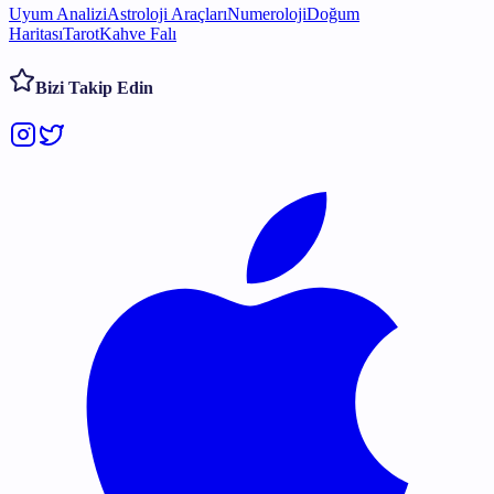
Uyum Analizi
Astroloji Araçları
Numeroloji
Doğum
Haritası
Tarot
Kahve Falı
Bizi Takip Edin