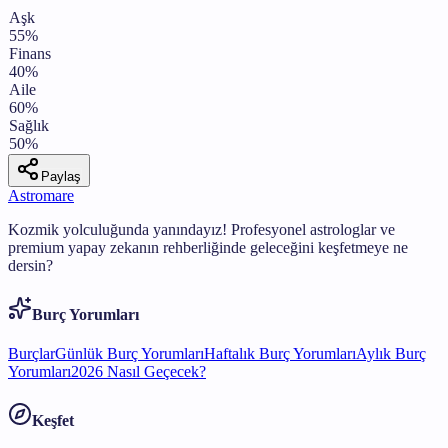
Aşk
55
%
Finans
40
%
Aile
60
%
Sağlık
50
%
Paylaş
Astromare
Kozmik yolculuğunda yanındayız! Profesyonel astrologlar ve
premium yapay zekanın rehberliğinde geleceğini keşfetmeye ne
dersin?
Burç Yorumları
Burçlar
Günlük Burç Yorumları
Haftalık Burç Yorumları
Aylık Burç
Yorumları
2026 Nasıl Geçecek?
Keşfet