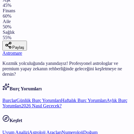
45
%
Finans
60
%
Aile
50
%
Sağlık
55
%
Paylaş
Astromare
Kozmik yolculuğunda yanındayız! Profesyonel astrologlar ve
premium yapay zekanın rehberliğinde geleceğini keşfetmeye ne
dersin?
Burç Yorumları
Burçlar
Günlük Burç Yorumları
Haftalık Burç Yorumları
Aylık Burç
Yorumları
2026 Nasıl Geçecek?
Keşfet
Uyum Analizi
Astroloji Araçları
Numeroloji
Doğum