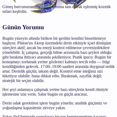
Güneş burcunuzun enerjik frekansına tam olarak eşlenmiş kozmik
sırları keşfedin.
Günün Yorumu
Bugün yüzeyin altında biriken bir gerilim kendini hissettirmeye
başlıyor. Plüton'un Akrep üzerindeki derin etkisiyle içsel dönüşüm
süreçleri aktif; ancak bu enerji kontrol edilmezse çevrenizdekilere
yönelebilir. İç çatışma, gerçeği bilme arzunuzla bazı şeyleri olduğu
gibi bırakma ihtiyacı arasında şekilleniyor. Pratik ipucu: Bugün bir
konuşmayı zorlamak yerine gözlemci kalmayı tercih edin — bilgi
kendiliğinden gelecek. 17:00–19:00 saatleri arasında duygusal netlik
artar. Derinlik güçtür, takıntı değil. Kontrol etme isteğiniz sizi
tüketiyor olabilir; buna dikkat edin. Bırakmak, zayıflık değil;
stratejik bir seçim olabilir.
Her şeyi anlamaya çalışmak yerine bazı süreçlerin kendi ritmiyle
işlemesine izin verin. Sabır bugün en güçlü aracınız.
Derin odak gerektiren işlere bugün yönelin; analitik güçünüz ve
yoğunlaşma kapasiteniz zirveye yakın.
Yakın ilişkilerinizde sorgulayıcı bir ton benimsemekten kaçının;