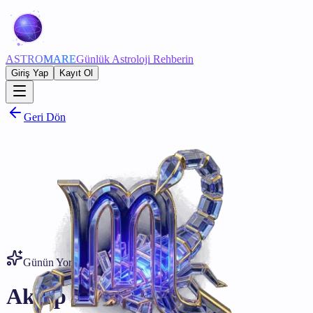
ASTRO
MARE
Günlük Astroloji Rehberin
Giriş Yap
Kayıt Ol
Geri Dön
Günün Yorumu • 8 Ağustos
Akrep