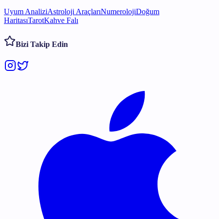
Uyum Analizi
Astroloji Araçları
Numeroloji
Doğum
Haritası
Tarot
Kahve Falı
Bizi Takip Edin