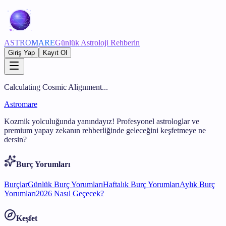
ASTRO
MARE
Günlük Astroloji Rehberin
Giriş Yap
Kayıt Ol
Calculating Cosmic Alignment...
Astromare
Kozmik yolculuğunda yanındayız! Profesyonel astrologlar ve
premium yapay zekanın rehberliğinde geleceğini keşfetmeye ne
dersin?
Burç Yorumları
Burçlar
Günlük Burç Yorumları
Haftalık Burç Yorumları
Aylık Burç
Yorumları
2026 Nasıl Geçecek?
Keşfet