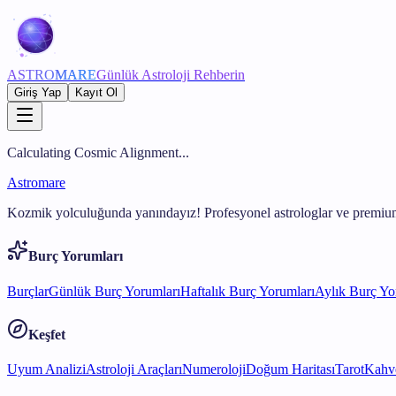
ASTRO
MARE
Günlük Astroloji Rehberin
Giriş Yap
Kayıt Ol
Calculating Cosmic Alignment...
Astromare
Kozmik yolculuğunda yanındayız! Profesyonel astrologlar ve premium
Burç Yorumları
Burçlar
Günlük Burç Yorumları
Haftalık Burç Yorumları
Aylık Burç Yo
Keşfet
Uyum Analizi
Astroloji Araçları
Numeroloji
Doğum Haritası
Tarot
Kahve