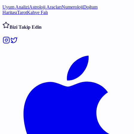
Uyum Analizi
Astroloji Araçları
Numeroloji
Doğum
Haritası
Tarot
Kahve Falı
Bizi Takip Edin