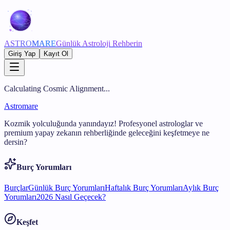
ASTRO
MARE
Günlük Astroloji Rehberin
Giriş Yap
Kayıt Ol
Calculating Cosmic Alignment...
Astromare
Kozmik yolculuğunda yanındayız! Profesyonel astrologlar ve
premium yapay zekanın rehberliğinde geleceğini keşfetmeye ne
dersin?
Burç Yorumları
Burçlar
Günlük Burç Yorumları
Haftalık Burç Yorumları
Aylık Burç
Yorumları
2026 Nasıl Geçecek?
Keşfet