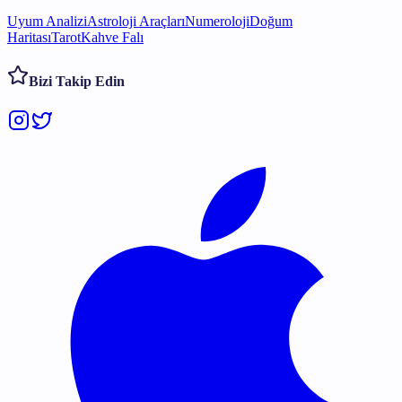
Uyum Analizi
Astroloji Araçları
Numeroloji
Doğum
Haritası
Tarot
Kahve Falı
Bizi Takip Edin