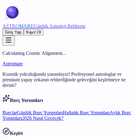
ASTRO
MARE
Günlük Astroloji Rehberin
Giriş Yap
Kayıt Ol
Calculating Cosmic Alignment...
Astromare
Kozmik yolculuğunda yanındayız! Profesyonel astrologlar ve
premium yapay zekanın rehberliğinde geleceğini keşfetmeye ne
dersin?
Burç Yorumları
Burçlar
Günlük Burç Yorumları
Haftalık Burç Yorumları
Aylık Burç
Yorumları
2026 Nasıl Geçecek?
Keşfet