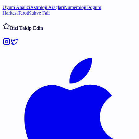
Uyum Analizi
Astroloji Araçları
Numeroloji
Doğum
Haritası
Tarot
Kahve Falı
Bizi Takip Edin