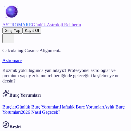
ASTRO
MARE
Günlük Astroloji Rehberin
Giriş Yap
Kayıt Ol
Calculating Cosmic Alignment...
Astromare
Kozmik yolculuğunda yanındayız! Profesyonel astrologlar ve
premium yapay zekanın rehberliğinde geleceğini keşfetmeye ne
dersin?
Burç Yorumları
Burçlar
Günlük Burç Yorumları
Haftalık Burç Yorumları
Aylık Burç
Yorumları
2026 Nasıl Geçecek?
Keşfet