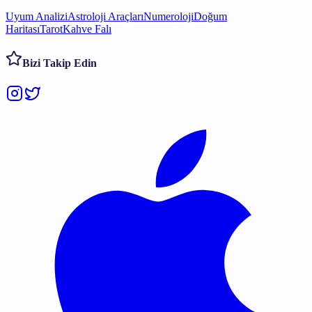
Uyum Analizi
Astroloji Araçları
Numeroloji
Doğum
Haritası
Tarot
Kahve Falı
Bizi Takip Edin