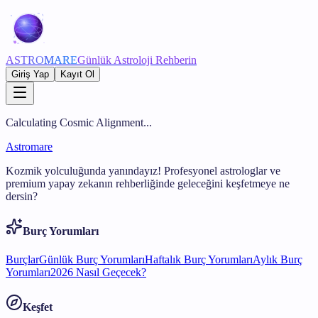
ASTRO
MARE
Günlük Astroloji Rehberin
Giriş Yap
Kayıt Ol
Calculating Cosmic Alignment...
Astromare
Kozmik yolculuğunda yanındayız! Profesyonel astrologlar ve
premium yapay zekanın rehberliğinde geleceğini keşfetmeye ne
dersin?
Burç Yorumları
Burçlar
Günlük Burç Yorumları
Haftalık Burç Yorumları
Aylık Burç
Yorumları
2026 Nasıl Geçecek?
Keşfet