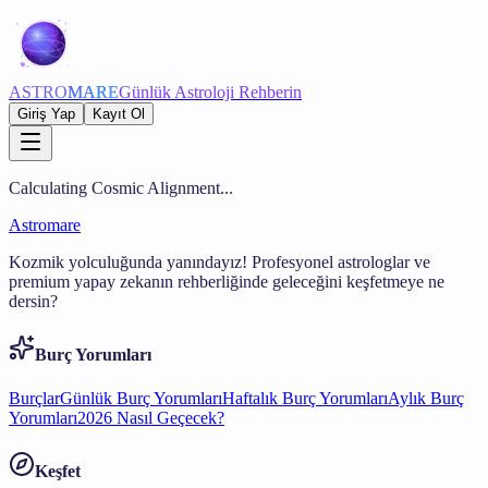
ASTRO
MARE
Günlük Astroloji Rehberin
Giriş Yap
Kayıt Ol
Calculating Cosmic Alignment...
Astromare
Kozmik yolculuğunda yanındayız! Profesyonel astrologlar ve
premium yapay zekanın rehberliğinde geleceğini keşfetmeye ne
dersin?
Burç Yorumları
Burçlar
Günlük Burç Yorumları
Haftalık Burç Yorumları
Aylık Burç
Yorumları
2026 Nasıl Geçecek?
Keşfet