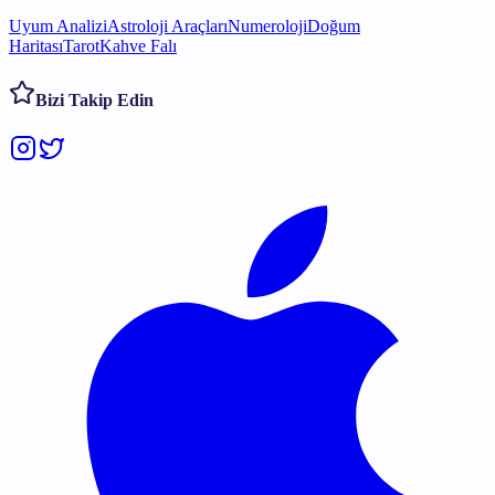
Uyum Analizi
Astroloji Araçları
Numeroloji
Doğum
Haritası
Tarot
Kahve Falı
Bizi Takip Edin