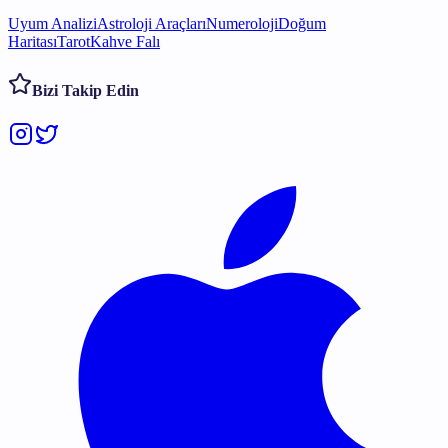
Uyum Analizi
Astroloji Araçları
Numeroloji
Doğum
Haritası
Tarot
Kahve Falı
Bizi Takip Edin