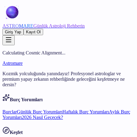
ASTRO
MARE
Günlük Astroloji Rehberin
Giriş Yap
Kayıt Ol
Calculating Cosmic Alignment...
Astromare
Kozmik yolculuğunda yanındayız! Profesyonel astrologlar ve
premium yapay zekanın rehberliğinde geleceğini keşfetmeye ne
dersin?
Burç Yorumları
Burçlar
Günlük Burç Yorumları
Haftalık Burç Yorumları
Aylık Burç
Yorumları
2026 Nasıl Geçecek?
Keşfet