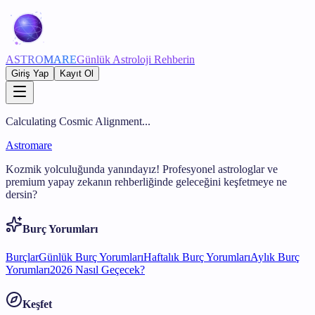
ASTRO
MARE
Günlük Astroloji Rehberin
Giriş Yap
Kayıt Ol
Calculating Cosmic Alignment...
Astromare
Kozmik yolculuğunda yanındayız! Profesyonel astrologlar ve
premium yapay zekanın rehberliğinde geleceğini keşfetmeye ne
dersin?
Burç Yorumları
Burçlar
Günlük Burç Yorumları
Haftalık Burç Yorumları
Aylık Burç
Yorumları
2026 Nasıl Geçecek?
Keşfet