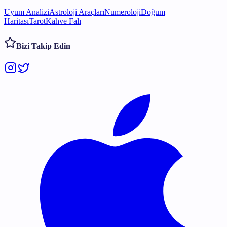
Uyum Analizi
Astroloji Araçları
Numeroloji
Doğum
Haritası
Tarot
Kahve Falı
Bizi Takip Edin