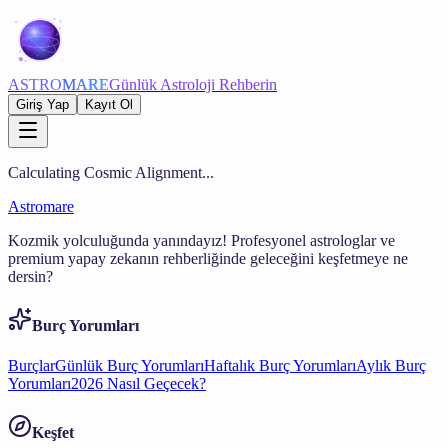
ASTRO
MARE
Günlük Astroloji Rehberin
Giriş Yap
Kayıt Ol
Calculating Cosmic Alignment...
Astromare
Kozmik yolculuğunda yanındayız! Profesyonel astrologlar ve
premium yapay zekanın rehberliğinde geleceğini keşfetmeye ne
dersin?
Burç Yorumları
Burçlar
Günlük Burç Yorumları
Haftalık Burç Yorumları
Aylık Burç
Yorumları
2026 Nasıl Geçecek?
Keşfet