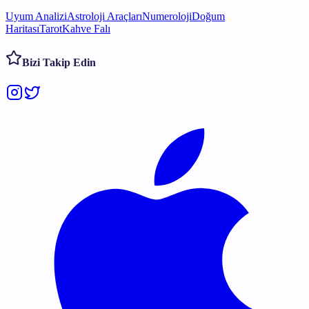
Uyum Analizi
Astroloji Araçları
Numeroloji
Doğum
Haritası
Tarot
Kahve Falı
Bizi Takip Edin