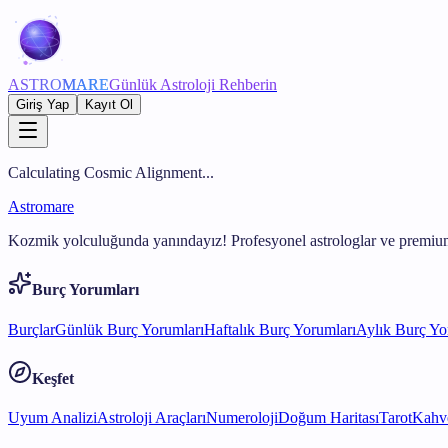
ASTRO
MARE
Günlük Astroloji Rehberin
Giriş Yap
Kayıt Ol
Calculating Cosmic Alignment...
Astromare
Kozmik yolculuğunda yanındayız! Profesyonel astrologlar ve premium
Burç Yorumları
Burçlar
Günlük Burç Yorumları
Haftalık Burç Yorumları
Aylık Burç Yo
Keşfet
Uyum Analizi
Astroloji Araçları
Numeroloji
Doğum Haritası
Tarot
Kahve