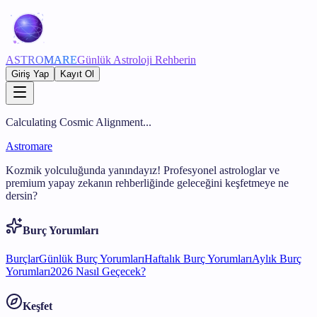
ASTRO
MARE
Günlük Astroloji Rehberin
Giriş Yap
Kayıt Ol
Calculating Cosmic Alignment...
Astromare
Kozmik yolculuğunda yanındayız! Profesyonel astrologlar ve
premium yapay zekanın rehberliğinde geleceğini keşfetmeye ne
dersin?
Burç Yorumları
Burçlar
Günlük Burç Yorumları
Haftalık Burç Yorumları
Aylık Burç
Yorumları
2026 Nasıl Geçecek?
Keşfet