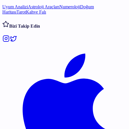
Uyum Analizi
Astroloji Araçları
Numeroloji
Doğum
Haritası
Tarot
Kahve Falı
Bizi Takip Edin