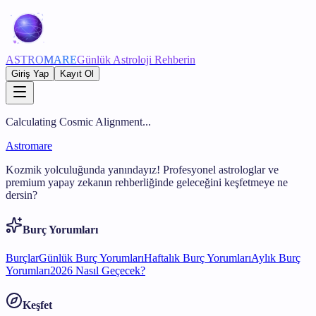
ASTRO
MARE
Günlük Astroloji Rehberin
Giriş Yap
Kayıt Ol
Calculating Cosmic Alignment...
Astromare
Kozmik yolculuğunda yanındayız! Profesyonel astrologlar ve
premium yapay zekanın rehberliğinde geleceğini keşfetmeye ne
dersin?
Burç Yorumları
Burçlar
Günlük Burç Yorumları
Haftalık Burç Yorumları
Aylık Burç
Yorumları
2026 Nasıl Geçecek?
Keşfet