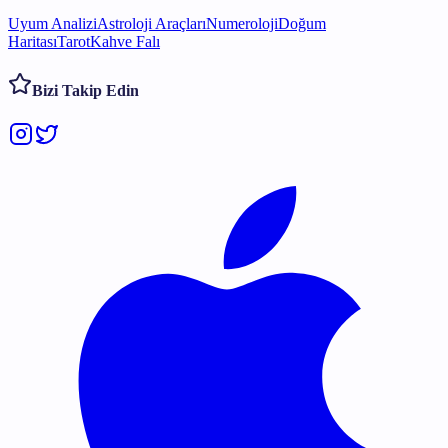
Uyum Analizi
Astroloji Araçları
Numeroloji
Doğum
Haritası
Tarot
Kahve Falı
Bizi Takip Edin